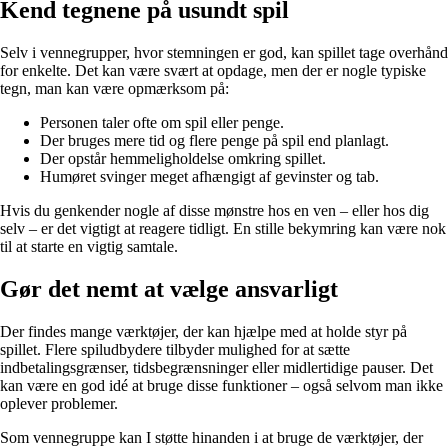
Kend tegnene på usundt spil
Selv i vennegrupper, hvor stemningen er god, kan spillet tage overhånd
for enkelte. Det kan være svært at opdage, men der er nogle typiske
tegn, man kan være opmærksom på:
Personen taler ofte om spil eller penge.
Der bruges mere tid og flere penge på spil end planlagt.
Der opstår hemmeligholdelse omkring spillet.
Humøret svinger meget afhængigt af gevinster og tab.
Hvis du genkender nogle af disse mønstre hos en ven – eller hos dig
selv – er det vigtigt at reagere tidligt. En stille bekymring kan være nok
til at starte en vigtig samtale.
Gør det nemt at vælge ansvarligt
Der findes mange værktøjer, der kan hjælpe med at holde styr på
spillet. Flere spiludbydere tilbyder mulighed for at sætte
indbetalingsgrænser, tidsbegrænsninger eller midlertidige pauser. Det
kan være en god idé at bruge disse funktioner – også selvom man ikke
oplever problemer.
Som vennegruppe kan I støtte hinanden i at bruge de værktøjer, der