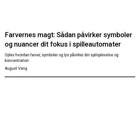
Farvernes magt: Sådan påvirker symboler
og nuancer dit fokus i spilleautomater
Oplev hvordan farver, symboler og lys påvirker din spiloplevelse og
koncentration
August Vang